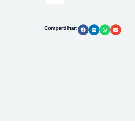
SERINGA
PTFE
25MM
0,45UM
Compartilhar:
quantidade