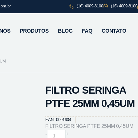
com.br
(16) 4009-8100
(16) 4009-8100
 NÓS
PRODUTOS
BLOG
FAQ
CONTATO
5UM
FILTRO SERINGA
PTFE 25MM 0,45UM
EAN: 0001604
FILTRO SERINGA PTFE 25MM 0,45UM
FILTRO
-
+