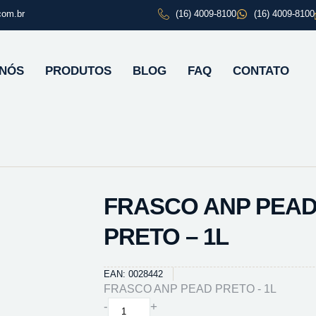
com.br
(16) 4009-8100
(16) 4009-8100
 NÓS
PRODUTOS
BLOG
FAQ
CONTATO
FRASCO ANP PEA
PRETO – 1L
EAN: 0028442
FRASCO ANP PEAD PRETO - 1L
FRASCO
-
+