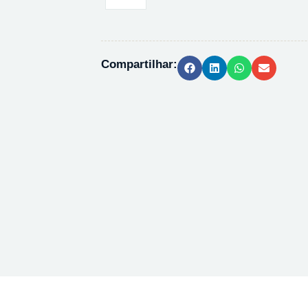
ANP
PEAD
PRETO
-
Compartilhar:
1L
quantidade