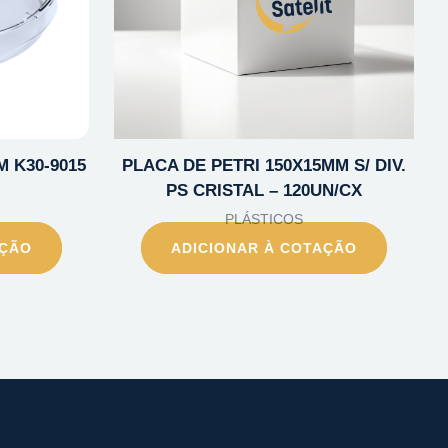
M K30-9015
PLACA DE PETRI 150X15MM S/ DIV.
PS CRISTAL – 120UN/CX
PLÁSTICOS
AÇÃO
ADICIONAR À COTAÇÃO