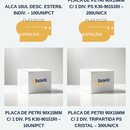
PLACA DE PETRI 90X15MM
ALCA 10UL DESC. ESTERIL
C/ 1 DIV. PS K30-90151RI –
INDIV. – 100UN/PCT
200UN/CX
PLÁSTICOS
PLÁSTICOS
ADICIONAR À
ADICIONAR À
COTAÇÃO
COTAÇÃO
PLACA DE PETRI 90X15MM
PLACA DE PETRI 90X15MM
C/ 1 DIV. PS K30-90151RI –
C/ 2 DIV. TRIPARTIDA PS
10UN/PCT
CRISTAL – 300UN/CX