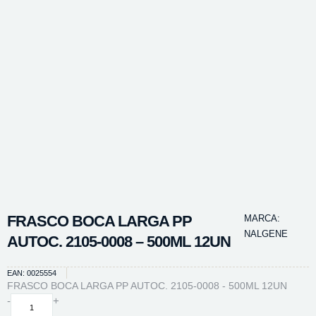
FRASCO BOCA LARGA PP
MARCA:
NALGENE
AUTOC. 2105-0008 – 500ML 12UN
EAN: 0025554
FRASCO BOCA LARGA PP AUTOC. 2105-0008 - 500ML 12UN
FRASCO
-
+
BOCA