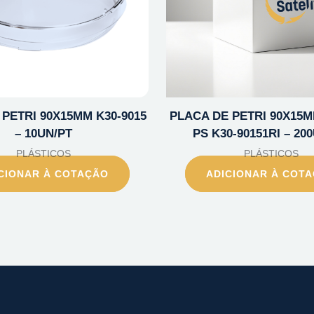
PETRI 90X15MM K30-9015
PLACA DE PETRI 90X15MM
– 10UN/PT
PS K30-90151RI – 20
PLÁSTICOS
PLÁSTICOS
CIONAR À COTAÇÃO
ADICIONAR À COT