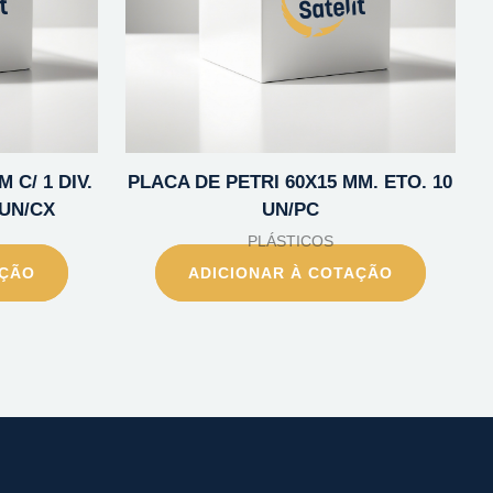
 C/ 1 DIV.
PLACA DE PETRI 60X15 MM. ETO. 10
0UN/CX
UN/PC
PLÁSTICOS
AÇÃO
ADICIONAR À COTAÇÃO