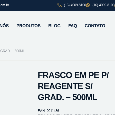
com.br
(16) 4009-8100
(16) 4009-8100
 NÓS
PRODUTOS
BLOG
FAQ
CONTATO
GRAD. – 500ML
FRASCO EM PE P/
REAGENTE S/
GRAD. – 500ML
EAN: 0011436