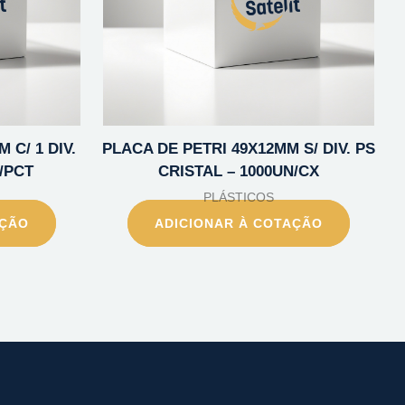
 C/ 1 DIV.
PLACA DE PETRI 49X12MM S/ DIV. PS
/PCT
CRISTAL – 1000UN/CX
PLÁSTICOS
AÇÃO
ADICIONAR À COTAÇÃO