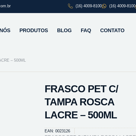
com.br
(16) 4009-8100
(16) 4009-8100
 NÓS
PRODUTOS
BLOG
FAQ
CONTATO
ACRE – 500ML
FRASCO PET C/
TAMPA ROSCA
LACRE – 500ML
EAN: 0023126