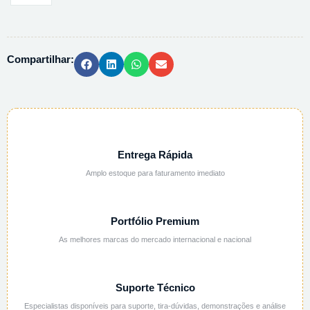
CRISTAL
C/
TAMPA
Compartilhar:
LACRE
PRETA
-
30ML
quantidade
Entrega Rápida
Amplo estoque para faturamento imediato
Portfólio Premium
As melhores marcas do mercado internacional e nacional
Suporte Técnico
Especialistas disponíveis para suporte, tira-dúvidas, demonstrações e análise