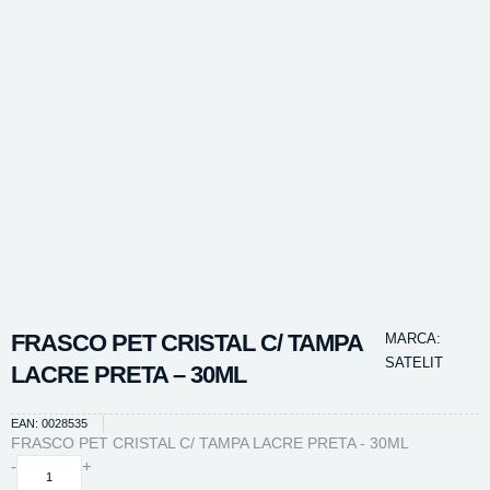
FRASCO PET CRISTAL C/ TAMPA
MARCA:
SATELIT
LACRE PRETA – 30ML
EAN: 0028535
FRASCO PET CRISTAL C/ TAMPA LACRE PRETA - 30ML
FRASCO
-
+
PET