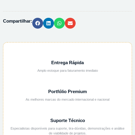
CONTA
GOTAS
-
Compartilhar:
20ML
quantidade
Entrega Rápida
Amplo estoque para faturamento imediato
Portfólio Premium
As melhores marcas do mercado internacional e nacional
Suporte Técnico
Especialistas disponíveis para suporte, tira-dúvidas, demonstrações e análise
de viabilidade de projetos.