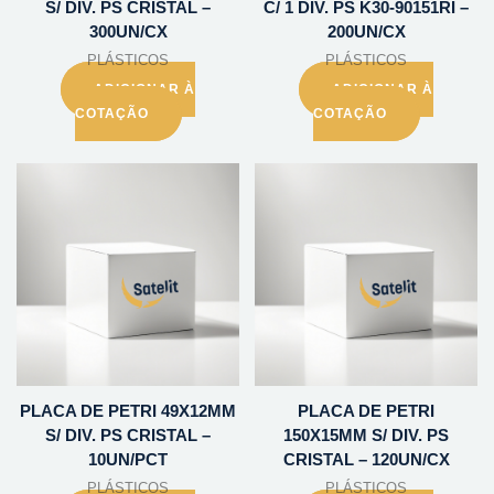
S/ DIV. PS CRISTAL –
C/ 1 DIV. PS K30-90151RI –
300UN/CX
200UN/CX
PLÁSTICOS
PLÁSTICOS
ADICIONAR À
ADICIONAR À
COTAÇÃO
COTAÇÃO
PLACA DE PETRI 49X12MM
PLACA DE PETRI
S/ DIV. PS CRISTAL –
150X15MM S/ DIV. PS
10UN/PCT
CRISTAL – 120UN/CX
PLÁSTICOS
PLÁSTICOS