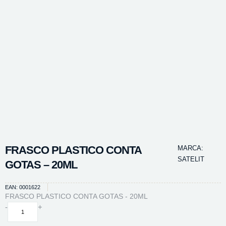
FRASCO PLASTICO CONTA
MARCA:
SATELIT
GOTAS – 20ML
EAN: 0001622
FRASCO PLASTICO CONTA GOTAS - 20ML
FRASCO
-
+
PLASTICO