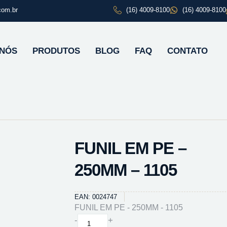
com.br
(16) 4009-8100
(16) 4009-8100
 NÓS
PRODUTOS
BLOG
FAQ
CONTATO
FUNIL EM PE –
250MM – 1105
EAN: 0024747
FUNIL EM PE - 250MM - 1105
FUNIL
-
+