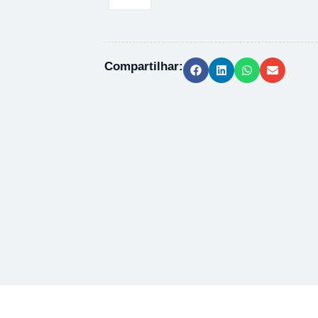
EM
PE
-
250MM
Compartilhar:
-
1105
quantidade