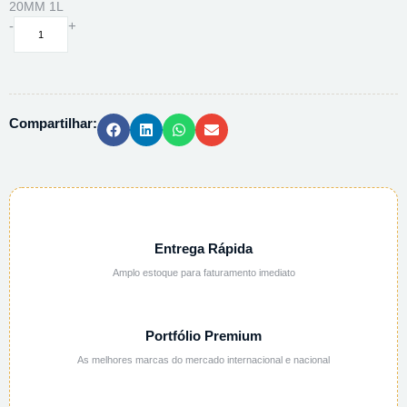
20MM 1L
GARRAFA
-
+
SACA
AMOSTRA
C/
ROLHA
Compartilhar:
PP
-
LATAO
CROMADO
-
20MM
1L
Entrega Rápida
quantidade
Amplo estoque para faturamento imediato
Portfólio Premium
As melhores marcas do mercado internacional e nacional