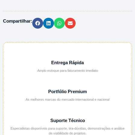
OSMOSE
REVERSA
1000
Compartilhar:
GPD
quantidade
Entrega Rápida
Amplo estoque para faturamento imediato
Portfólio Premium
As melhores marcas do mercado internacional e nacional
Suporte Técnico
Especialistas disponíveis para suporte, tira-dúvidas, demonstrações e análise
de viabilidade de projetos.