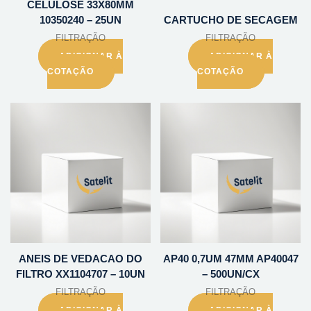
CELULOSE 33X80MM
10350240 – 25UN
CARTUCHO DE SECAGEM
FILTRAÇÃO
FILTRAÇÃO
ADICIONAR À
ADICIONAR À
COTAÇÃO
COTAÇÃO
ANEIS DE VEDACAO DO
AP40 0,7UM 47MM AP40047
FILTRO XX1104707 – 10UN
– 500UN/CX
FILTRAÇÃO
FILTRAÇÃO
ADICIONAR À
ADICIONAR À