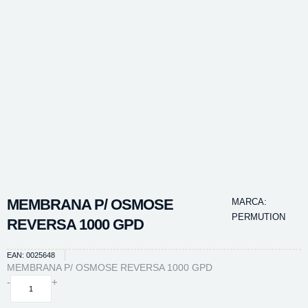
MEMBRANA P/ OSMOSE
MARCA:
PERMUTION
REVERSA 1000 GPD
EAN: 0025648
MEMBRANA P/ OSMOSE REVERSA 1000 GPD
MEMBRANA
-
+
P/