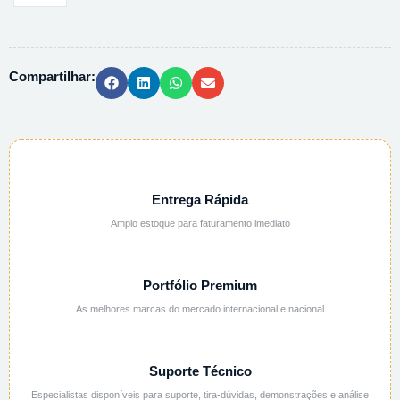
OSMOSE
REVERSA
10L/H
Compartilhar:
MO0010
quantidade
Entrega Rápida
Amplo estoque para faturamento imediato
Portfólio Premium
As melhores marcas do mercado internacional e nacional
Suporte Técnico
Especialistas disponíveis para suporte, tira-dúvidas, demonstrações e análise