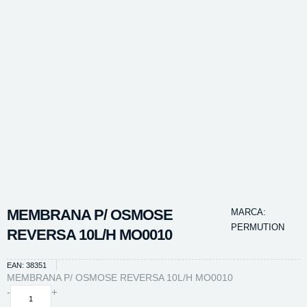
MEMBRANA P/ OSMOSE
MARCA:
PERMUTION
REVERSA 10L/H MO0010
EAN: 38351
MEMBRANA P/ OSMOSE REVERSA 10L/H MO0010
MEMBRANA
-
+
P/