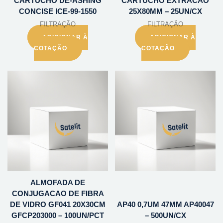
CARTUCHO DE-ASHING
CARTUCHO EXTRACAO
CONCISE ICE-99-1550
25X80MM – 25UN/CX
FILTRAÇÃO
FILTRAÇÃO
ADICIONAR À
ADICIONAR À
COTAÇÃO
COTAÇÃO
ALMOFADA DE
CONJUGACAO DE FIBRA
DE VIDRO GF041 20X30CM
AP40 0,7UM 47MM AP40047
GFCP203000 – 100UN/PCT
– 500UN/CX