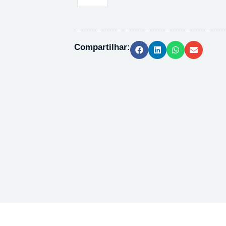
20MG/L
-
10X500ML
quantidade
Compartilhar: