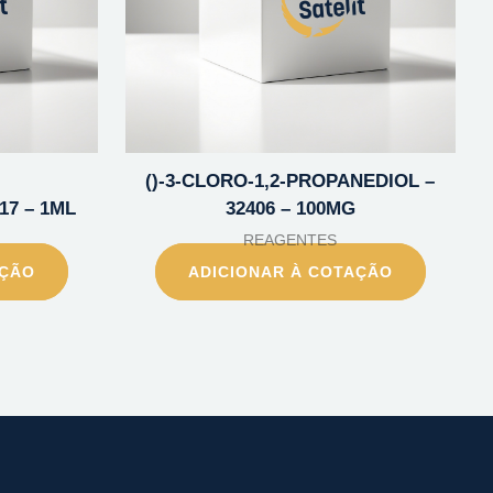
()-3-CLORO-1,2-PROPANEDIOL –
17 – 1ML
32406 – 100MG
REAGENTES
AÇÃO
ADICIONAR À COTAÇÃO