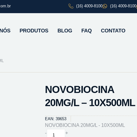
com.br
(16) 4009-8100
(16) 4009-8100
 NÓS
PRODUTOS
BLOG
FAQ
CONTATO
ML
NOVOBIOCINA
20MG/L – 10X500ML
EAN: 39653
NOVOBIOCINA 20MG/L - 10X500ML
NOVOBIOCINA
-
+