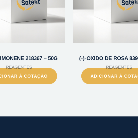
-LIMONENE 218367 – 50G
(-)-OXIDO DE ROSA 839
REAGENTES
REAGENTES
CIONAR À COTAÇÃO
ADICIONAR À COT