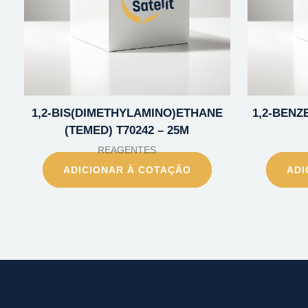
1,2-BIS(DIMETHYLAMINO)ETHANE
1,2-BENZE
(TEMED) T70242 – 25M
REAGENTES
ADICIONAR À COTAÇÃO
ADI