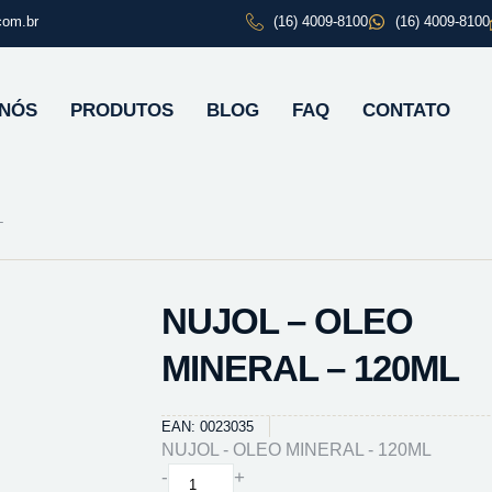
com.br
(16) 4009-8100
(16) 4009-8100
 NÓS
PRODUTOS
BLOG
FAQ
CONTATO
L
NUJOL – OLEO
MINERAL – 120ML
EAN: 0023035
NUJOL - OLEO MINERAL - 120ML
NUJOL
-
+