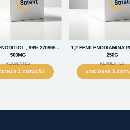
NODITIOL , 96% 270865 –
1,2 FENILENODIAMINA PS
500MG
250G
REAGENTES
REAGENTES
CIONAR À COTAÇÃO
ADICIONAR À COT