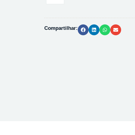
-
OLEO
MINERAL
-
Compartilhar:
120ML
quantidade