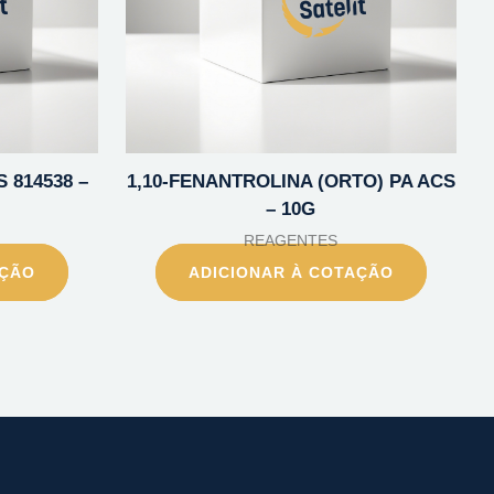
 814538 –
1,10-FENANTROLINA (ORTO) PA ACS
– 10G
REAGENTES
AÇÃO
ADICIONAR À COTAÇÃO