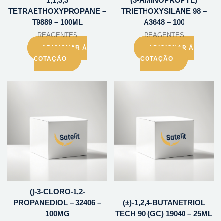
1,1,3,3
(3-AMINOPROPYL)
TETRAETHOXYPROPANE –
TRIETHOXYSILANE 98 –
T9889 – 100ML
A3648 – 100
REAGENTES
REAGENTES
ADICIONAR À
ADICIONAR À
COTAÇÃO
COTAÇÃO
()-3-CLORO-1,2-
PROPANEDIOL – 32406 –
(±)-1,2,4-BUTANETRIOL
100MG
TECH 90 (GC) 19040 – 25ML