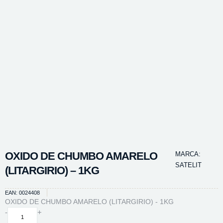
OXIDO DE CHUMBO AMARELO
MARCA:
SATELIT
(LITARGIRIO) – 1KG
EAN: 0024408
OXIDO DE CHUMBO AMARELO (LITARGIRIO) - 1KG
OXIDO
-
+
DE