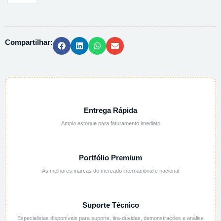
CHUMBO
AMARELO
(LITARGIRIO)
Compartilhar:
-
1KG
quantidade
Entrega Rápida
Amplo estoque para faturamento imediato
Portfólio Premium
As melhores marcas do mercado internacional e nacional
Suporte Técnico
Especialistas disponíveis para suporte, tira-dúvidas, demonstrações e análise