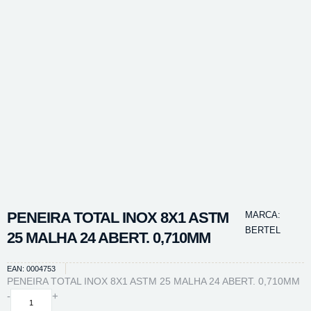
PENEIRA TOTAL INOX 8X1 ASTM
MARCA:
BERTEL
25 MALHA 24 ABERT. 0,710MM
EAN: 0004753
PENEIRA TOTAL INOX 8X1 ASTM 25 MALHA 24 ABERT. 0,710MM
PENEIRA
-
+
TOTAL