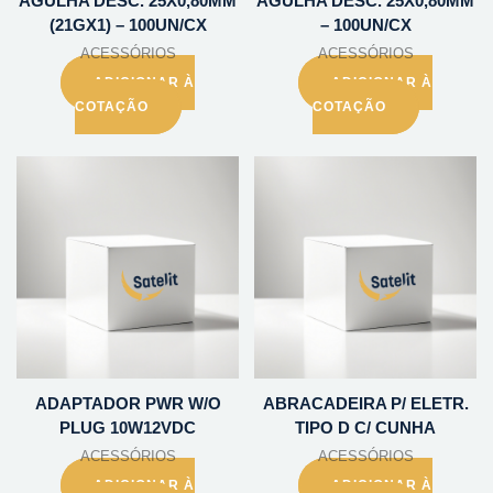
AGULHA DESC. 25X0,80MM
AGULHA DESC. 25X0,80MM
(21GX1) – 100UN/CX
– 100UN/CX
ACESSÓRIOS
ACESSÓRIOS
ADICIONAR À
ADICIONAR À
COTAÇÃO
COTAÇÃO
ADAPTADOR PWR W/O
ABRACADEIRA P/ ELETR.
PLUG 10W12VDC
TIPO D C/ CUNHA
ACESSÓRIOS
ACESSÓRIOS
ADICIONAR À
ADICIONAR À