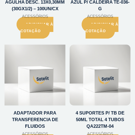
AGULHA DESC. 13X0,30MM
AZUL P/ CALDEIRA TE-036-
(30GX1/2) – 100UN/CX
G
ACESSÓRIOS
ACESSÓRIOS
ADICIONAR À
ADICIONAR À
COTAÇÃO
COTAÇÃO
ADAPTADOR PARA
4 SUPORTES P/ TB DE
TRANSFERENCIA DE
50ML TOTAL 4 TUBOS
FLUIDOS
QA222TM-04
ACESSÓRIOS
ACESSÓRIOS