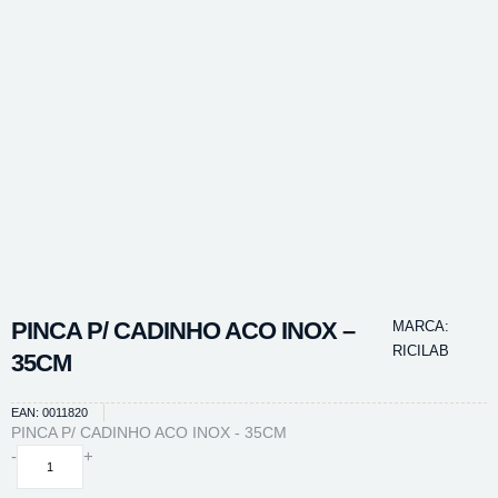
PINCA P/ CADINHO ACO INOX –
MARCA:
RICILAB
35CM
EAN: 0011820
PINCA P/ CADINHO ACO INOX - 35CM
PINCA
-
+
P/