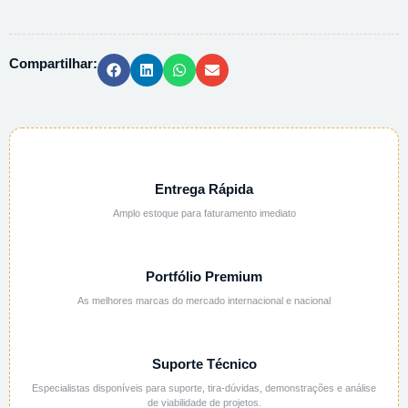
CADINHO
ACO
INOX
Compartilhar:
-
35CM
quantidade
Entrega Rápida
Amplo estoque para faturamento imediato
Portfólio Premium
As melhores marcas do mercado internacional e nacional
Suporte Técnico
Especialistas disponíveis para suporte, tira-dúvidas, demonstrações e análise
de viabilidade de projetos.