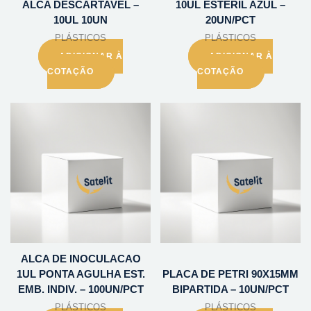
ALCA DESCARTAVEL –
10UL ESTERIL AZUL –
10UL 10UN
20UN/PCT
PLÁSTICOS
PLÁSTICOS
ADICIONAR À
ADICIONAR À
COTAÇÃO
COTAÇÃO
ALCA DE INOCULACAO
1UL PONTA AGULHA EST.
PLACA DE PETRI 90X15MM
EMB. INDIV. – 100UN/PCT
BIPARTIDA – 10UN/PCT
PLÁSTICOS
PLÁSTICOS