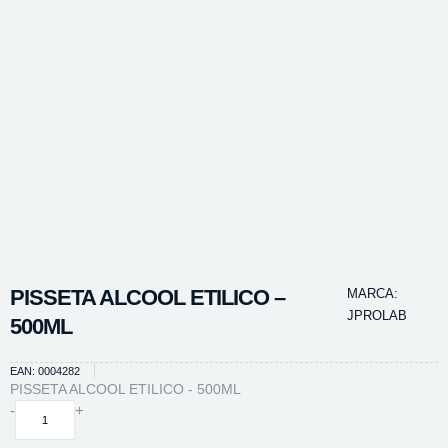
PISSETA ALCOOL ETILICO –
MARCA:
JPROLAB
500ML
EAN: 0004282
PISSETA ALCOOL ETILICO - 500ML
PISSETA
-
+
ALCOOL