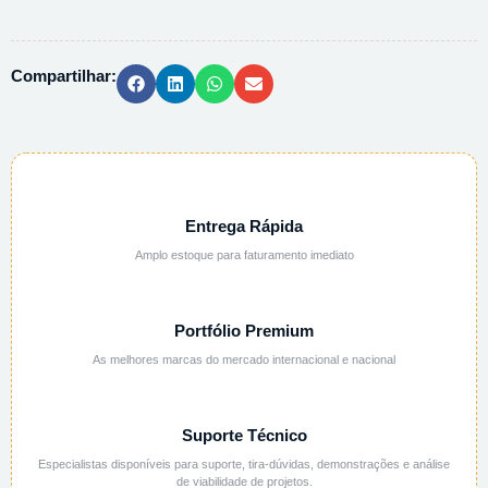
ETILICO
-
500ML
Compartilhar:
quantidade
Entrega Rápida
Amplo estoque para faturamento imediato
Portfólio Premium
As melhores marcas do mercado internacional e nacional
Suporte Técnico
Especialistas disponíveis para suporte, tira-dúvidas, demonstrações e análise
de viabilidade de projetos.