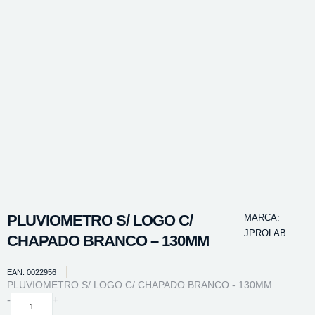
PLUVIOMETRO S/ LOGO C/
MARCA:
JPROLAB
CHAPADO BRANCO – 130MM
EAN: 0022956
PLUVIOMETRO S/ LOGO C/ CHAPADO BRANCO - 130MM
PLUVIOMETRO
-
+
S/