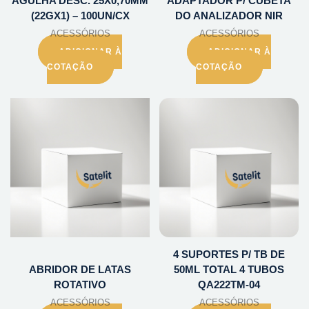
AGULHA DESC. 25X0,70MM
ADAPTADOR P/ CUBETA
(22GX1) – 100UN/CX
DO ANALIZADOR NIR
ACESSÓRIOS
ACESSÓRIOS
ADICIONAR À
ADICIONAR À
COTAÇÃO
COTAÇÃO
4 SUPORTES P/ TB DE
ABRIDOR DE LATAS
50ML TOTAL 4 TUBOS
ROTATIVO
QA222TM-04
ACESSÓRIOS
ACESSÓRIOS