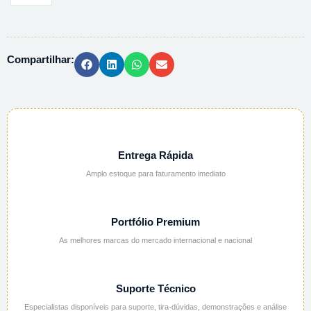
LOGO
C/
CHAPADO
Compartilhar:
BRANCO
-
130MM
quantidade
Entrega Rápida
Amplo estoque para faturamento imediato
Portfólio Premium
As melhores marcas do mercado internacional e nacional
Suporte Técnico
Especialistas disponíveis para suporte, tira-dúvidas, demonstrações e análise