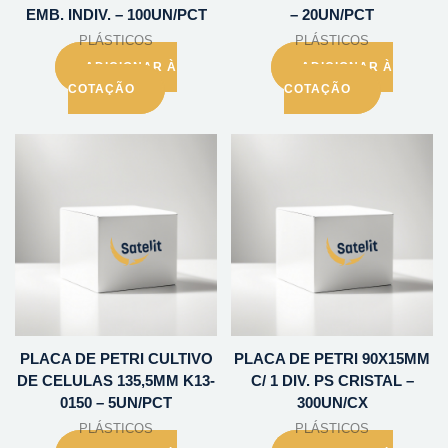
EMB. INDIV. – 100UN/PCT
– 20UN/PCT
PLÁSTICOS
PLÁSTICOS
ADICIONAR À
ADICIONAR À
COTAÇÃO
COTAÇÃO
PLACA DE PETRI CULTIVO
PLACA DE PETRI 90X15MM
DE CELULAS 135,5MM K13-
C/ 1 DIV. PS CRISTAL –
0150 – 5UN/PCT
300UN/CX
PLÁSTICOS
PLÁSTICOS