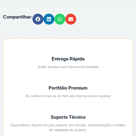
COM
LACRE
Compartilhar:
250G
quantidade
Entrega Rápida
Amplo estoque para faturamento imediato
Portfólio Premium
As melhores marcas do mercado internacional e nacional
Suporte Técnico
Especialistas disponíveis para suporte, tira-dúvidas, demonstrações e análise
de viabilidade de projetos.