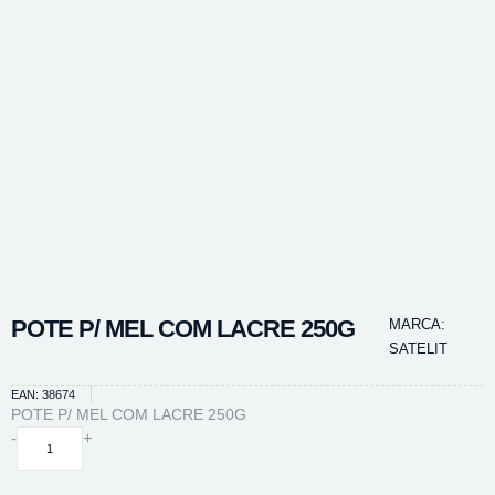
POTE P/ MEL COM LACRE 250G
MARCA:
SATELIT
EAN: 38674
POTE P/ MEL COM LACRE 250G
POTE
-
+
P/
MEL