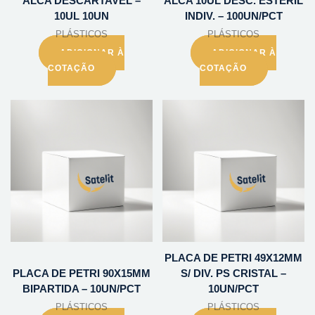
ALCA DESCARTAVEL –
ALCA 10UL DESC. ESTERIL
10UL 10UN
INDIV. – 100UN/PCT
PLÁSTICOS
PLÁSTICOS
ADICIONAR À
ADICIONAR À
COTAÇÃO
COTAÇÃO
PLACA DE PETRI 49X12MM
PLACA DE PETRI 90X15MM
S/ DIV. PS CRISTAL –
BIPARTIDA – 10UN/PCT
10UN/PCT
PLÁSTICOS
PLÁSTICOS