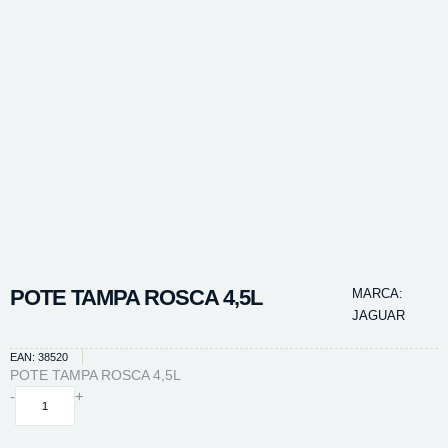
POTE TAMPA ROSCA 4,5L
MARCA:
JAGUAR
EAN: 38520
POTE TAMPA ROSCA 4,5L
POTE
-
+
TAMPA
ROSCA