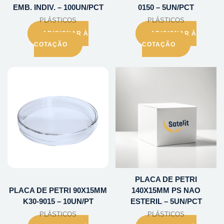
EMB. INDIV. – 100UN/PCT
0150 – 5UN/PCT
PLÁSTICOS
PLÁSTICOS
ADICIONAR À
ADICIONAR À
COTAÇÃO
COTAÇÃO
PLACA DE PETRI
PLACA DE PETRI 90X15MM
140X15MM PS NAO
K30-9015 – 10UN/PT
ESTERIL – 5UN/PCT
PLÁSTICOS
PLÁSTICOS