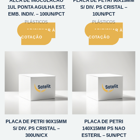
ALCA DE INOCULACAO
PLACA DE PETRI 90X15MM
1UL PONTA AGULHA EST.
S/ DIV. PS CRISTAL –
EMB. INDIV. – 100UN/PCT
10UN/PCT
PLÁSTICOS
PLÁSTICOS
ADICIONAR À
ADICIONAR À
COTAÇÃO
COTAÇÃO
PLACA DE PETRI 90X15MM
PLACA DE PETRI
S/ DIV. PS CRISTAL –
140X15MM PS NAO
300UN/CX
ESTERIL – 5UN/PCT