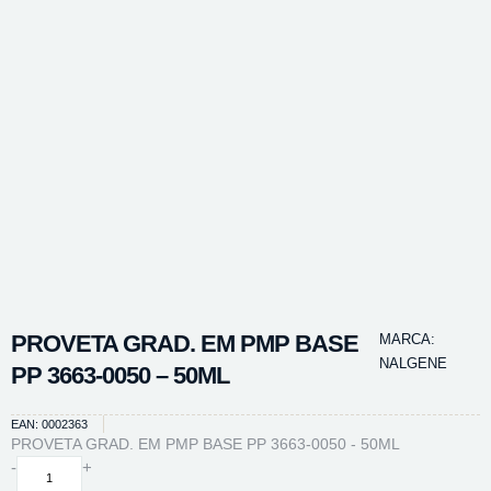
PROVETA GRAD. EM PMP BASE
MARCA:
NALGENE
PP 3663-0050 – 50ML
EAN: 0002363
PROVETA GRAD. EM PMP BASE PP 3663-0050 - 50ML
PROVETA
-
+
GRAD.