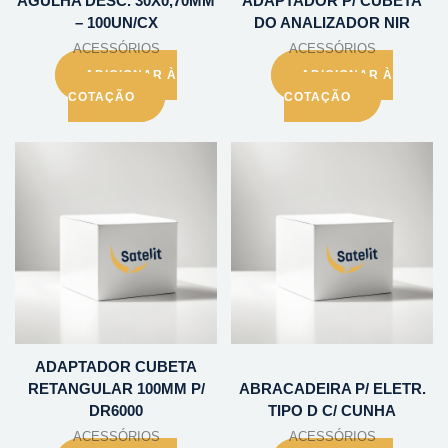
AGULHA DESC. 30X0,70MM
ADAPTADOR P/ CUBETA
– 100UN/CX
DO ANALIZADOR NIR
ACESSÓRIOS
ACESSÓRIOS
ADICIONAR À
ADICIONAR À
COTAÇÃO
COTAÇÃO
ADAPTADOR CUBETA
RETANGULAR 100MM P/
ABRACADEIRA P/ ELETR.
DR6000
TIPO D C/ CUNHA
ACESSÓRIOS
ACESSÓRIOS