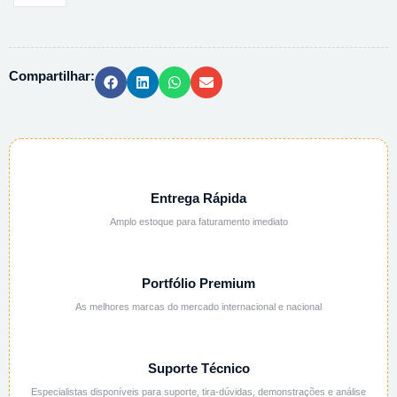
PVC
C/
3
Compartilhar:
BANDEJAS
230X303X252MM
quantidade
Entrega Rápida
Amplo estoque para faturamento imediato
Portfólio Premium
As melhores marcas do mercado internacional e nacional
Suporte Técnico
Especialistas disponíveis para suporte, tira-dúvidas, demonstrações e análise