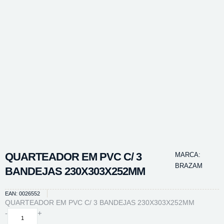
QUARTEADOR EM PVC C/ 3
MARCA:
BRAZAM
BANDEJAS 230X303X252MM
EAN: 0026552
QUARTEADOR EM PVC C/ 3 BANDEJAS 230X303X252MM
QUARTEADOR
-
+
EM