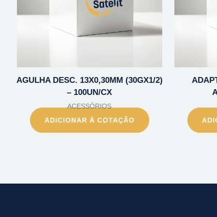
AGULHA DESC. 13X0,30MM (30GX1/2)
ADAPT
– 100UN/CX
A
ACESSÓRIOS
ADICIONAR À COTAÇÃO
ADI