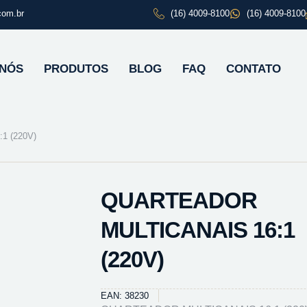
com.br
(16) 4009-8100
(16) 4009-8100
 NÓS
PRODUTOS
BLOG
FAQ
CONTATO
1 (220V)
QUARTEADOR
MULTICANAIS 16:1
(220V)
EAN: 38230