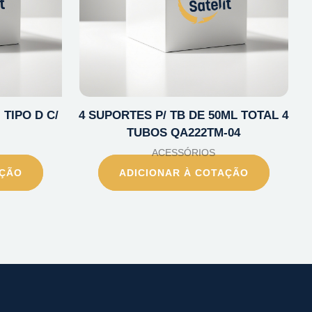
TIPO D C/
4 SUPORTES P/ TB DE 50ML TOTAL 4
TUBOS QA222TM-04
ACESSÓRIOS
AÇÃO
ADICIONAR À COTAÇÃO