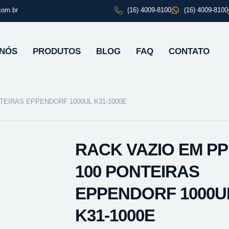
com.br
(16) 4009-8100
(16) 4009-8100
 NÓS
PRODUTOS
BLOG
FAQ
CONTATO
NTEIRAS EPPENDORF 1000UL K31-1000E
RACK VAZIO EM PP 
100 PONTEIRAS
EPPENDORF 1000U
K31-1000E