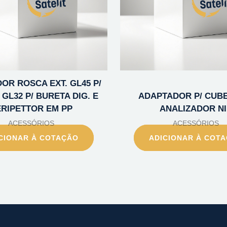
OR ROSCA EXT. GL45 P/
GL32 P/ BURETA DIG. E
ADAPTADOR P/ CUB
ERIPETTOR EM PP
ANALIZADOR N
ACESSÓRIOS
ACESSÓRIOS
CIONAR À COTAÇÃO
ADICIONAR À COT