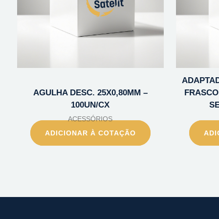
ADAPTAD
AGULHA DESC. 25X0,80MM –
FRASCO 
100UN/CX
S
ACESSÓRIOS
ADICIONAR À COTAÇÃO
ADI