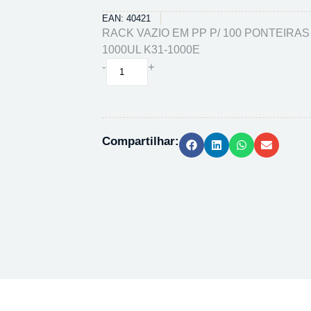
EAN: 40421
RACK VAZIO EM PP P/ 100 PONTEIR
1000UL K31-1000E
RACK
-
+
VAZIO
EM
PP
P/
Compartilhar:
100
PONTEIRAS
EPPENDORF
1000UL
K31-
1000E
quantidade