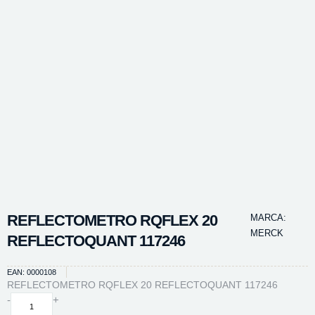
REFLECTOMETRO RQFLEX 20
MARCA:
MERCK
REFLECTOQUANT 117246
EAN: 0000108
REFLECTOMETRO RQFLEX 20 REFLECTOQUANT 117246
REFLECTOMETRO
-
+
RQFLEX