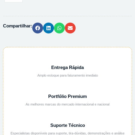
20
REFLECTOQUANT
117246
Compartilhar:
quantidade
Entrega Rápida
Amplo estoque para faturamento imediato
Portfólio Premium
As melhores marcas do mercado internacional e nacional
Suporte Técnico
Especialistas disponíveis para suporte, tira-dúvidas, demonstrações e análise