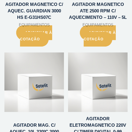
AGITADOR MAGNETICO C/
AGITADOR MAGNETICO
AQUEC. GUARDIAN 3000
ATE 2500 RPM C/
HS E-G31HS07C
AQUECIMENTO – 110V – 5L
EQUIPAMENTOS
EQUIPAMENTOS
ADICIONAR À
ADICIONAR À
COTAÇÃO
COTAÇÃO
AGITADOR
AGITADOR MAG. C/
ELETROMAGNETICO 220V
AQUEC. 10L 320ºC 2000
C/ TIMER DIGITAL 0-99