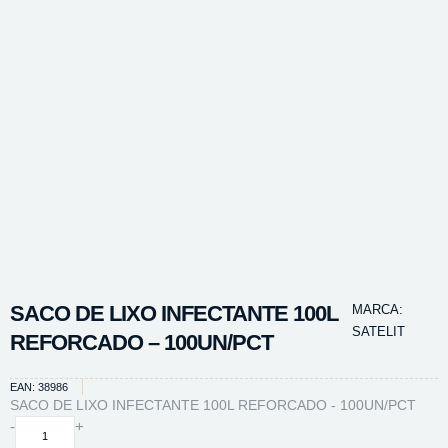
SACO DE LIXO INFECTANTE 100L
MARCA:
SATELIT
REFORCADO – 100UN/PCT
EAN: 38986
SACO DE LIXO INFECTANTE 100L REFORCADO - 100UN/PCT
SACO
-
+
DE