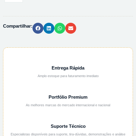
LIXO
INFECTANTE
100L
Compartilhar:
REFORCADO
-
100UN/PCT
quantidade
Entrega Rápida
Amplo estoque para faturamento imediato
Portfólio Premium
As melhores marcas do mercado internacional e nacional
Suporte Técnico
Especialistas disponíveis para suporte, tira-dúvidas, demonstrações e análise