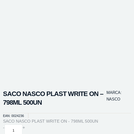
SACO NASCO PLAST WRITE ON –
MARCA:
NASCO
798ML 500UN
EAN: 0024236
SACO NASCO PLAST WRITE ON - 798ML 500UN
SACO
-
+
NASCO