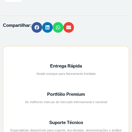
PLAST
WRITE
ON
Compartilhar:
-
798ML
500UN
quantidade
Entrega Rápida
Amplo estoque para faturamento imediato
Portfólio Premium
As melhores marcas do mercado internacional e nacional
Suporte Técnico
Especialistas disponíveis para suporte, tira-dúvidas, demonstrações e análise