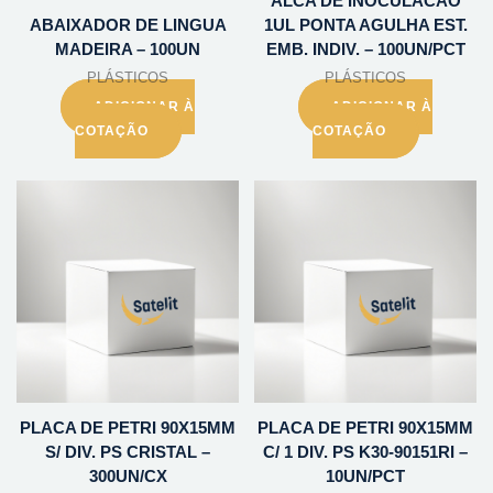
ALCA DE INOCULACAO
ABAIXADOR DE LINGUA
1UL PONTA AGULHA EST.
MADEIRA – 100UN
EMB. INDIV. – 100UN/PCT
PLÁSTICOS
PLÁSTICOS
ADICIONAR À
ADICIONAR À
COTAÇÃO
COTAÇÃO
PLACA DE PETRI 90X15MM
PLACA DE PETRI 90X15MM
S/ DIV. PS CRISTAL –
C/ 1 DIV. PS K30-90151RI –
300UN/CX
10UN/PCT