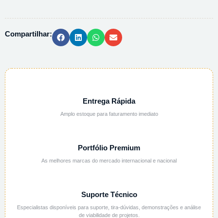
AMOSTRA
120ML
EST.
Compartilhar:
C/
TARJA
quantidade
Entrega Rápida
Amplo estoque para faturamento imediato
Portfólio Premium
As melhores marcas do mercado internacional e nacional
Suporte Técnico
Especialistas disponíveis para suporte, tira-dúvidas, demonstrações e análise
de viabilidade de projetos.