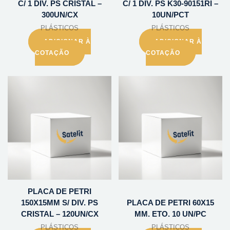
C/ 1 DIV. PS CRISTAL –
C/ 1 DIV. PS K30-90151RI –
300UN/CX
10UN/PCT
PLÁSTICOS
PLÁSTICOS
ADICIONAR À
ADICIONAR À
COTAÇÃO
COTAÇÃO
PLACA DE PETRI
150X15MM S/ DIV. PS
PLACA DE PETRI 60X15
CRISTAL – 120UN/CX
MM. ETO. 10 UN/PC
PLÁSTICOS
PLÁSTICOS