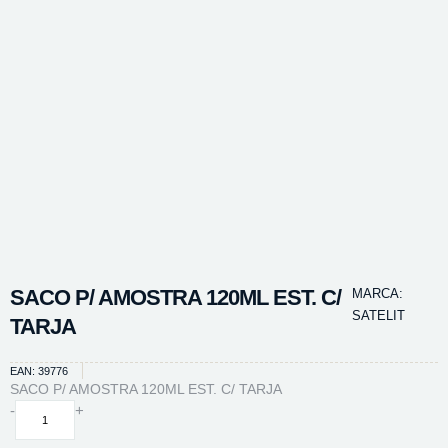
SACO P/ AMOSTRA 120ML EST. C/
MARCA:
SATELIT
TARJA
EAN: 39776
SACO P/ AMOSTRA 120ML EST. C/ TARJA
SACO
-
+
P/