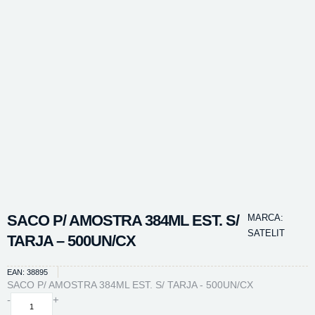
SACO P/ AMOSTRA 384ML EST. S/
MARCA:
SATELIT
TARJA – 500UN/CX
EAN: 38895
SACO P/ AMOSTRA 384ML EST. S/ TARJA - 500UN/CX
SACO
-
+
P/