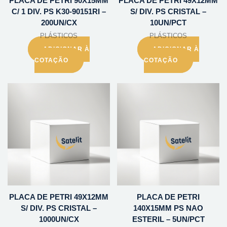
PLACA DE PETRI 90X15MM
PLACA DE PETRI 49X12MM
C/ 1 DIV. PS K30-90151RI –
S/ DIV. PS CRISTAL –
200UN/CX
10UN/PCT
PLÁSTICOS
PLÁSTICOS
ADICIONAR À
ADICIONAR À
COTAÇÃO
COTAÇÃO
PLACA DE PETRI 49X12MM
PLACA DE PETRI
S/ DIV. PS CRISTAL –
140X15MM PS NAO
1000UN/CX
ESTERIL – 5UN/PCT