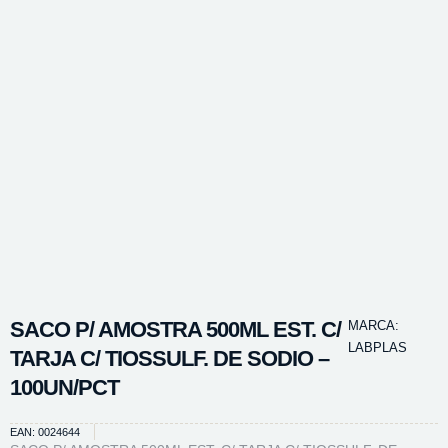
SACO P/ AMOSTRA 500ML EST. C/
MARCA:
LABPLAS
TARJA C/ TIOSSULF. DE SODIO –
100UN/PCT
EAN: 0024644