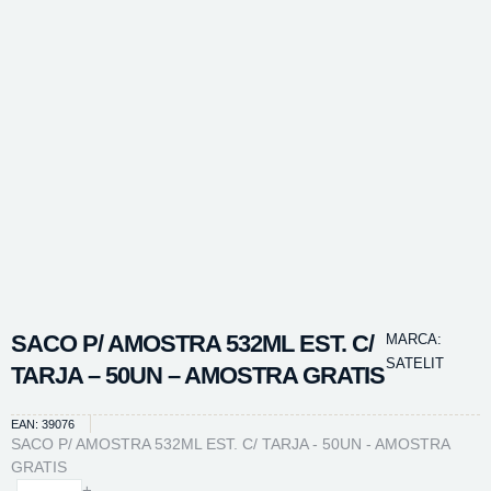
SACO P/ AMOSTRA 532ML EST. C/
MARCA:
SATELIT
TARJA – 50UN – AMOSTRA GRATIS
EAN: 39076
SACO P/ AMOSTRA 532ML EST. C/ TARJA - 50UN - AMOSTRA
GRATIS
SACO
-
+