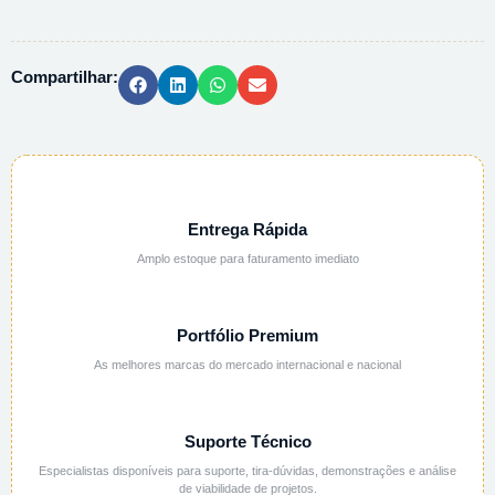
P/
AMOSTRA
15X35
Compartilhar:
500
UN
quantidade
Entrega Rápida
Amplo estoque para faturamento imediato
Portfólio Premium
As melhores marcas do mercado internacional e nacional
Suporte Técnico
Especialistas disponíveis para suporte, tira-dúvidas, demonstrações e análise
de viabilidade de projetos.