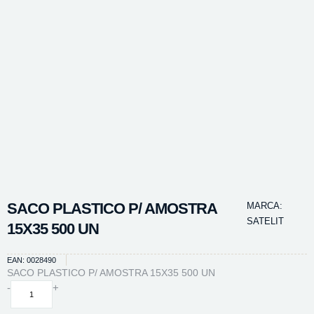
SACO PLASTICO P/ AMOSTRA
MARCA:
SATELIT
15X35 500 UN
EAN: 0028490
SACO PLASTICO P/ AMOSTRA 15X35 500 UN
SACO
-
+
PLASTICO