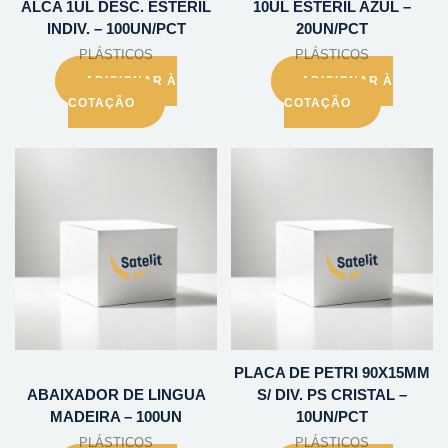
ALCA 1UL DESC. ESTERIL
10UL ESTERIL AZUL –
INDIV. – 100UN/PCT
20UN/PCT
PLÁSTICOS
PLÁSTICOS
ADICIONAR À
ADICIONAR À
COTAÇÃO
COTAÇÃO
PLACA DE PETRI 90X15MM
ABAIXADOR DE LINGUA
S/ DIV. PS CRISTAL –
MADEIRA – 100UN
10UN/PCT
PLÁSTICOS
PLÁSTICOS