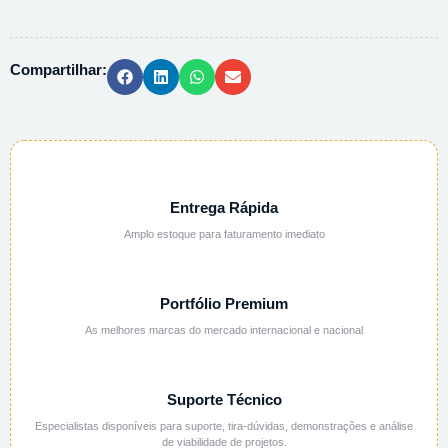
PP
15X25X0,06
-
Compartilhar:
1KG
quantidade
Entrega Rápida
Amplo estoque para faturamento imediato
Portfólio Premium
As melhores marcas do mercado internacional e nacional
Suporte Técnico
Especialistas disponíveis para suporte, tira-dúvidas, demonstrações e análise
de viabilidade de projetos.