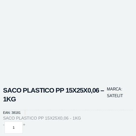
SACO PLASTICO PP 15X25X0,06 –
MARCA:
SATELIT
1KG
EAN: 38181
SACO PLASTICO PP 15X25X0,06 - 1KG
SACO
-
+
PLASTICO