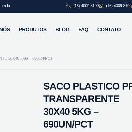
com.br
(16) 4009-8100
(16) 4009-8100
 NÓS
PRODUTOS
BLOG
FAQ
CONTATO
TE 30X40 5KG – 690UN/PCT
SACO PLASTICO P
TRANSPARENTE
30X40 5KG –
690UN/PCT