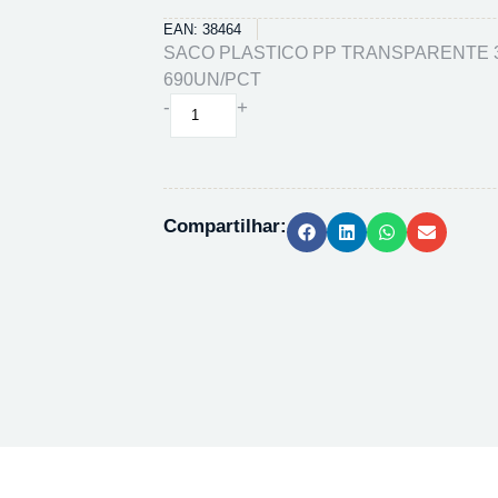
EAN: 38464
SACO PLASTICO PP TRANSPARENTE 3
690UN/PCT
SACO
-
+
PLASTICO
PP
TRANSPARENTE
30X40
Compartilhar:
5KG
-
690UN/PCT
quantidade