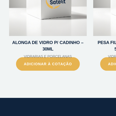
ALONGA DE VIDRO P/ CADINHO –
PESA FI
30ML
VIDRARIAS E PORCELANAS
VID
ADICIONAR À COTAÇÃO
ADI