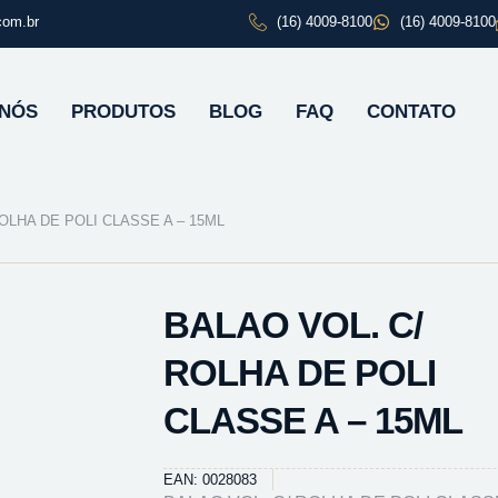
com.br
(16) 4009-8100
(16) 4009-8100
 NÓS
PRODUTOS
BLOG
FAQ
CONTATO
OLHA DE POLI CLASSE A – 15ML
BALAO VOL. C/
ROLHA DE POLI
CLASSE A – 15ML
EAN: 0028083