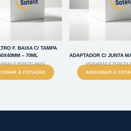
LTRO F. BAIXA C/ TAMPA
50X40MM – 70ML
ADAPTADOR C/ JUNTA MA
RARIAS E PORCELANAS
VIDRARIAS E PORCEL
CIONAR À COTAÇÃO
ADICIONAR À COT