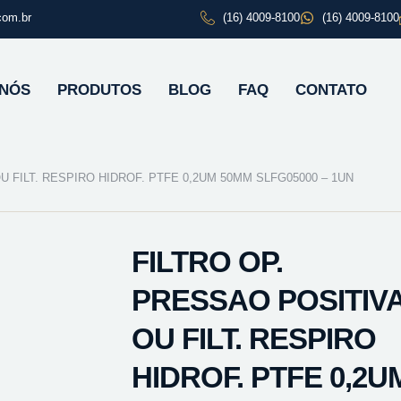
com.br
(16) 4009-8100
(16) 4009-8100
 NÓS
PRODUTOS
BLOG
FAQ
CONTATO
U FILT. RESPIRO HIDROF. PTFE 0,2UM 50MM SLFG05000 – 1UN
FILTRO OP.
PRESSAO POSITIV
OU FILT. RESPIRO
HIDROF. PTFE 0,2U