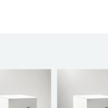
SLFG05000
-
1UN
quantidade