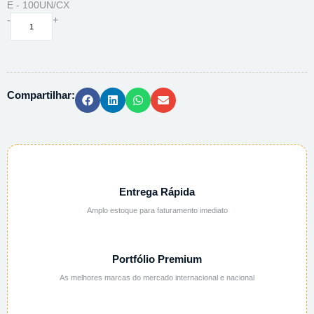
E - 100UN/CX
FILTRO
-
+
P/
SERINGA
PES
0,45UM
Compartilhar:
25MM
ESTERIL
K18-
2545PES-
E
-
100UN/CX
Entrega Rápida
quantidade
Amplo estoque para faturamento imediato
Portfólio Premium
As melhores marcas do mercado internacional e nacional