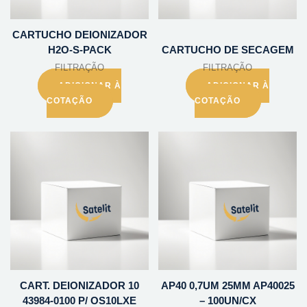
CARTUCHO DEIONIZADOR
H2O-S-PACK
CARTUCHO DE SECAGEM
FILTRAÇÃO
FILTRAÇÃO
ADICIONAR À
ADICIONAR À
COTAÇÃO
COTAÇÃO
CART. DEIONIZADOR 10
AP40 0,7UM 25MM AP40025
43984-0100 P/ OS10LXE
– 100UN/CX